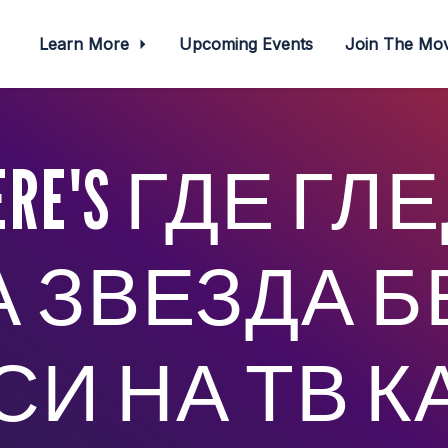
Learn More
Upcoming Events
Join The M
!HERE'S ГДЕ 
 ЗВЕЗДА 
И НА ТВ КА