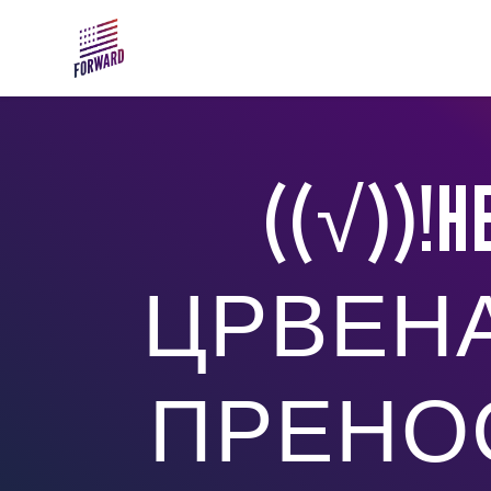
Skip to main content
((√️))
ЦРВЕНА
ПРЕНОС