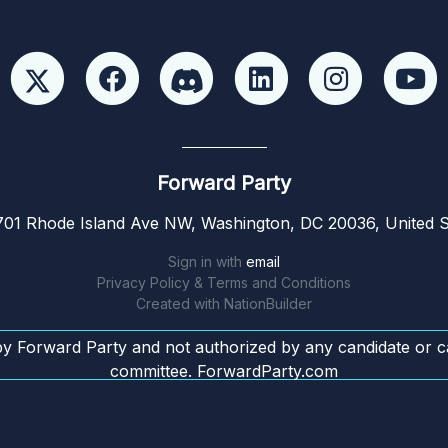
Forward Party
01 Rhode Island Ave NW, Washington, DC 20036, United S
Sign in with
email
Privacy Policy & Terms and Conditions
Created with
NationBuilder
by Forward Party and not authorized by any candidate or c
committee. ForwardParty.com