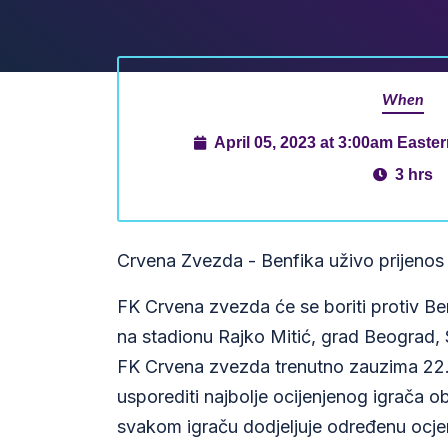
When
April 05, 2023 at 3:00am East
3 hrs
Crvena Zvezda - Benfika uživo prijenos
FK Crvena zvezda će se boriti protiv Be
na stadionu Rajko Mitić, grad Beograd, 
FK Crvena zvezda trenutno zauzima 22. m
usporediti najbolje ocijenjenog igrača 
svakom igraču dodjeljuje određenu ocjen