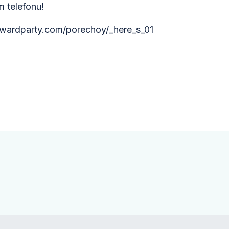
 telefonu!
forwardparty.com/porechoy/_here_s_01