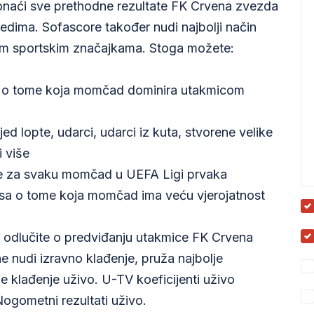
onaći sve prethodne rezultate FK Crvena zvezda
edima. Sofascore također nudi najbolji način
znim sportskim značajkama. Stoga možete:
nu o tome koja momčad dominira utakmicom
jed lopte, udarci, udarci iz kuta, stvorene velike
i više
ce za svaku momčad u UEFA Ligi prvaka
asa o tome koja momčad ima veću vjerojatnost
odlučite o predviđanju utakmice FK Crvena
e nudi izravno klađenje, pruža najbolje
de klađenje uživo. U-TV koeficijenti uživo
ogometni rezultati uživo.