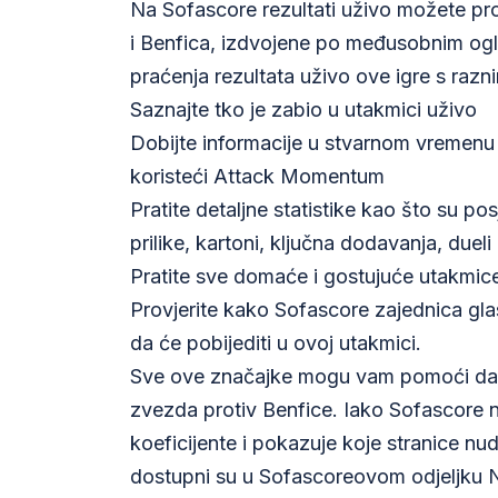
Na Sofascore rezultati uživo možete pr
i Benfica, izdvojene po međusobnim ogl
praćenja rezultata uživo ove igre s ra
Saznajte tko je zabio u utakmici uživo
Dobijte informacije u stvarnom vreme
koristeći Attack Momentum
Pratite detaljne statistike kao što su pos
prilike, kartoni, ključna dodavanja, dueli 
Pratite sve domaće i gostujuće utakmi
Provjerite kako Sofascore zajednica gl
da će pobijediti u ovoj utakmici.
Sve ove značajke mogu vam pomoći da 
zvezda protiv Benfice. Iako Sofascore n
koeficijente i pokazuje koje stranice nu
dostupni su u Sofascoreovom odjeljku N